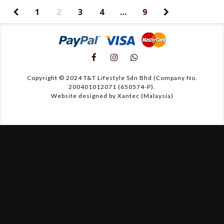
1
2
3
4
…
9
Copyright © 2024 T&T Lifestyle Sdn Bhd (Company No.
200401012071 (650574-P).
Website designed by Xantec (Malaysia)