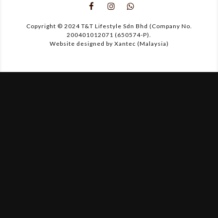
Copyright © 2024 T&T Lifestyle Sdn Bhd (Company No.
200401012071 (650574-P).
Website designed by Xantec (Malaysia)