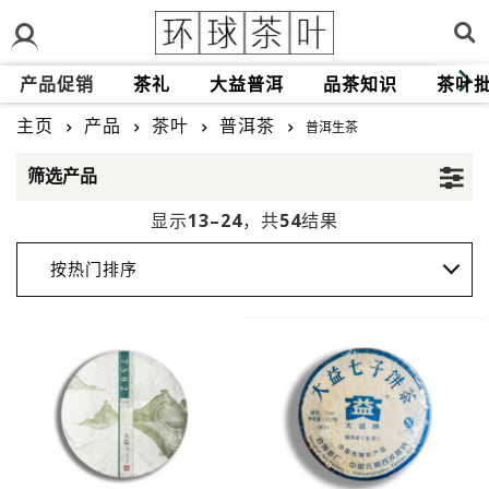
产品促销
茶礼
大益普洱
品茶知识
茶叶
主页
产品
茶叶
普洱茶
普洱生茶
筛选产品
13–24
54
显示
，共
结果
按热门排序