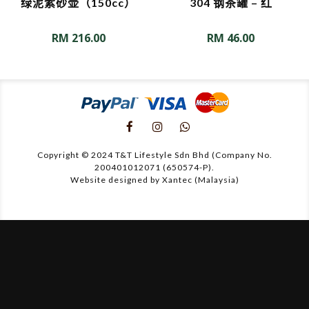
绿泥紫砂壶（150cc）
304 钢茶罐 – 红
RM
216.00
RM
46.00
Copyright © 2024 T&T Lifestyle Sdn Bhd (Company No.
200401012071 (650574-P).
Website designed by Xantec (Malaysia)