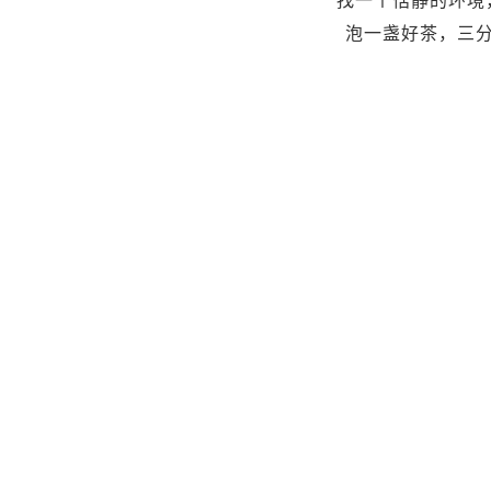
找一个恬静的环境
泡一盏好茶，三