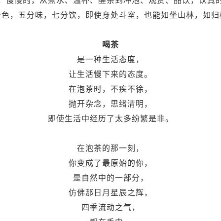
，慢慢的，从煮水、温杯、醒茶到冲泡、观赏、品饮，认真
分色，五分味，七分饮，即使身处斗室，也能如坐山林，如归
喝茶
是一种生活态度，
让生活慢下来的态度。
在泡茶时，不疾不徐，
抛开杂念，思绪清明，
即使生活中经历了太多纷繁是非。
在泡茶的那一刻，
你变成了最原始的你，
是自然中的一部分，
仿佛那日月星辰之辉，
四季流动之气，