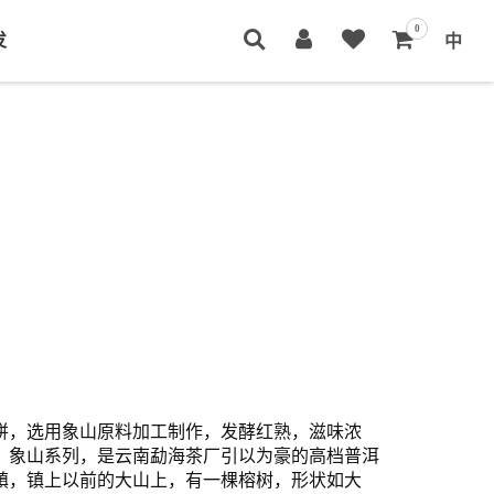
0
发
中
熟饼，选用象山原料加工制作，发酵红熟，滋味浓
。象山系列，是云南勐海茶厂引以为豪的高档普洱
镇，镇上以前的大山上，有一棵榕树，形状如大