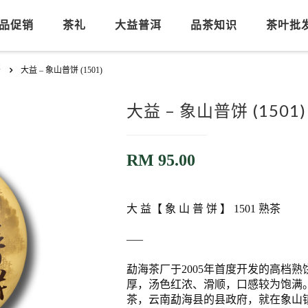
品促销
茶礼
大益普洱
品茶知识
茶叶批
茶
大益 – 象山普饼 (1501)
大益 – 象山普饼 (1501)
RM
95.00
大 益【 象 山 普 饼 】 1501 熟茶
—–
勐海茶厂于2005年首度开发的高档
厚，汤色红浓、滑顺，口感较为饱满
茶，云南勐海县的县政府，就在象山