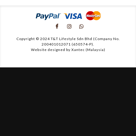
Copyright © 2024 T&T Lifestyle Sdn Bhd (Company No.
200401012071 (650574-P).
Website designed by Xantec (Malaysia)