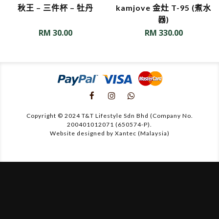
秋王 – 三件杯 – 牡丹
kamjove 金灶 T-95 (煮水
器)
RM
30.00
RM
330.00
Copyright © 2024 T&T Lifestyle Sdn Bhd (Company No.
200401012071 (650574-P).
Website designed by Xantec (Malaysia)