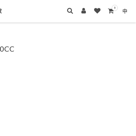
0
发
中
0CC