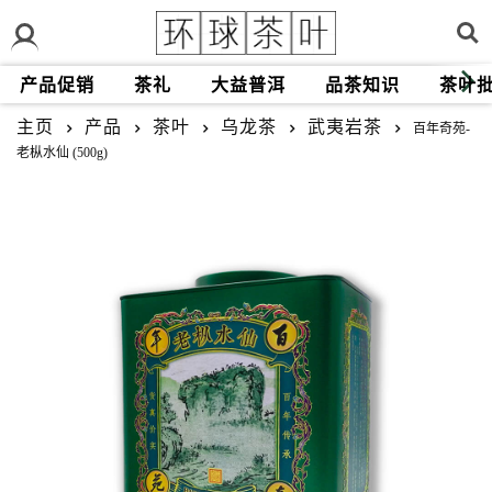
产品促销
茶礼
大益普洱
品茶知识
茶叶
主页
产品
茶叶
乌龙茶
武夷岩茶
百年奇苑-
老枞水仙 (500g)