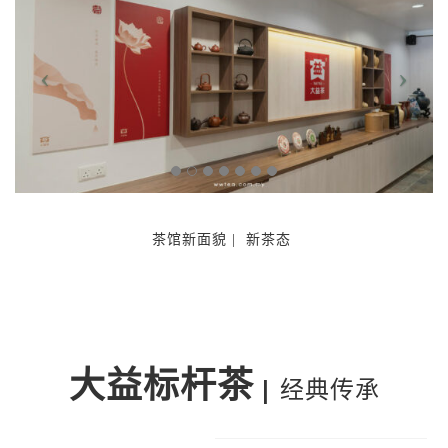
茶馆新面貌 | 新茶态
大益标杆茶
|
经典传承