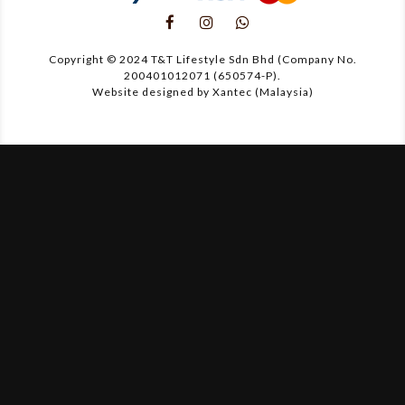
Copyright © 2024 T&T Lifestyle Sdn Bhd (Company No.
200401012071 (650574-P).
Website designed by Xantec (Malaysia)