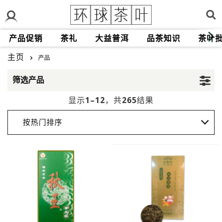
产品促销
茶礼
大益普洱
品茶知识
茶叶
主页
产品
筛选产品
1–12
265
显示
，共
结果
按热门排序