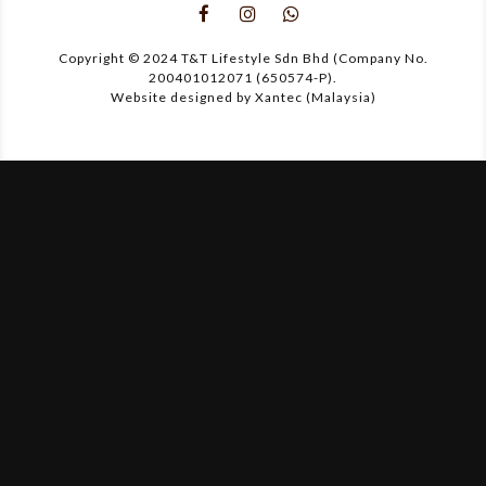
Copyright © 2024 T&T Lifestyle Sdn Bhd (Company No.
200401012071 (650574-P).
Website designed by Xantec (Malaysia)